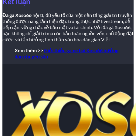
Kết luận
Đá gà Xoso66
hội tụ đủ yếu tố của một nền tảng giải trí truyền
thống được nâng tầm hiện đại: trung thực nhờ livestream, dễ
tiếp cận, vững chắc về bảo mật và tài chính. Với đá gà Xoso66,
bạn không chỉ giải trí mà còn bảo toàn nguồn vốn, chủ động đặt
cược, và tận hưởng tinh thần văn hóa dân gian Việt.
Xem thêm >>
Giới thiệu game bài Xoso66 hướng
dẫn chuyên sâu