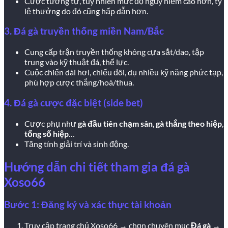
Cược tương tự, tuy nhiên mức độ nguy hiểm cao hơn, tỷ
lệ thưởng do đó cũng hấp dẫn hơn.
3. Đá gà truyền thống miền Nam/Bắc
Cung cấp trận truyền thống không cựa sắt/dao, tập
trung vào kỹ thuật đá, thể lực.
Cuộc chiến dài hơi, chiếu đôi, dụ nhiều kỹ năng phức tạp,
phù hợp cược thắng/hoà/thua.
4. Đá gà cược đặc biệt (side bet)
Cược phụ như
gà đầu tiên chạm sân
,
gà thắng theo hiệp
,
tổng số hiệp
…
Tăng tính giải trí và sinh động.
Hướng dẫn chi tiết tham gia đá gà
Xoso66
Bước 1: Đăng ký và xác thực tài khoản
Truy cập trang chủ Xoso66 → chọn chuyên mục
Đá gà
→