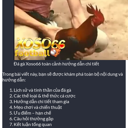
Đá gà Xoso66 toàn cảnh hướng dẫn chi tiết
Trong bài viết này, bạn sẽ được khám phá toàn bộ nội dung và
hướng dẫn:
Lịch sử và tinh thần của đá gà
Các thể loại & thể thức cá cược
Hướng dẫn chi tiết tham gia
Mẹo chơi và chiến thuật
Ưu điểm – hạn chế
Câu hỏi thường gặp
Kết luận tổng quan