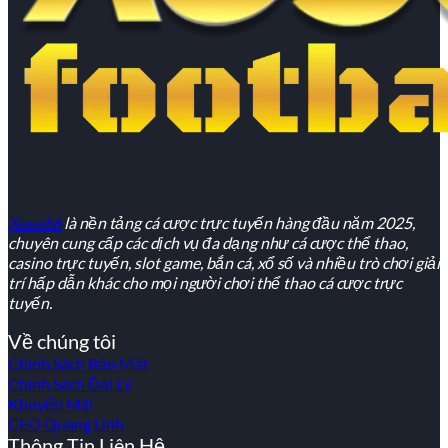
Xoso66
là nền tảng cá cược trực tuyến hàng đầu năm 2025,
chuyên cung cấp các dịch vụ đa dạng như cá cược thể thao,
casino trực tuyến, slot game, bắn cá, xổ số và nhiều trò chơi giải
trí hấp dẫn khác cho mọi người chơi thể thao cá cược trực
tuyến.
Về chúng tôi
Chính Sách Bảo Mật
Chính Sách Đại Lý
Khuyến Mãi
CEO Quang Linh
Thông Tin Liên Hệ