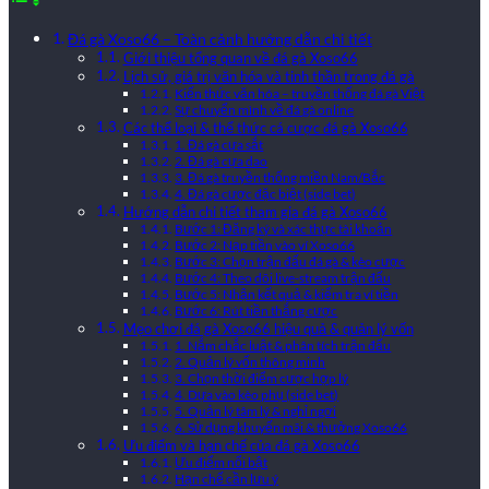
Đá gà Xoso66 – Toàn cảnh hướng dẫn chi tiết
Giới thiệu tổng quan về đá gà Xoso66
Lịch sử, giá trị văn hóa và tinh thần trong đá gà
Kiến thức văn hóa – truyền thống đá gà Việt
Sự chuyển mình về đá gà online
Các thể loại & thể thức cá cược đá gà Xoso66
1. Đá gà cựa sắt
2. Đá gà cựa dao
3. Đá gà truyền thống miền Nam/Bắc
4. Đá gà cược đặc biệt (side bet)
Hướng dẫn chi tiết tham gia đá gà Xoso66
Bước 1: Đăng ký và xác thực tài khoản
Bước 2: Nạp tiền vào ví Xoso66
Bước 3: Chọn trận đấu đá gà & kèo cược
Bước 4: Theo dõi live-stream trận đấu
Bước 5: Nhận kết quả & kiểm tra ví tiền
Bước 6: Rút tiền thắng cược
Mẹo chơi đá gà Xoso66 hiệu quả & quản lý vốn
1. Nắm chắc luật & phân tích trận đấu
2. Quản lý vốn thông minh
3. Chọn thời điểm cược hợp lý
4. Dựa vào kèo phụ (side bet)
5. Quản lý tâm lý & nghỉ ngơi
6. Sử dụng khuyến mãi & thưởng Xoso66
Ưu điểm và hạn chế của đá gà Xoso66
Ưu điểm nổi bật
Hạn chế cần lưu ý