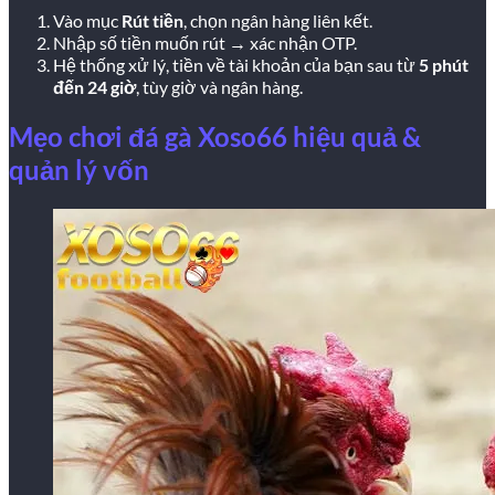
Vào mục
Rút tiền
, chọn ngân hàng liên kết.
Nhập số tiền muốn rút → xác nhận OTP.
Hệ thống xử lý, tiền về tài khoản của bạn sau từ
5 phút
đến 24 giờ
, tùy giờ và ngân hàng.
Mẹo chơi đá gà Xoso66 hiệu quả &
quản lý vốn