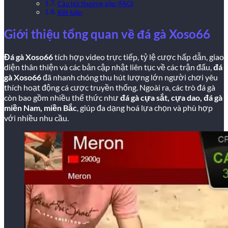
Câu hỏi thường gặp (FAQ)
Kết luận
Giới thiệu tổng quan về đá gà Xoso66
Đá gà Xoso66
tích hợp video trực tiếp, tỷ lệ cược hấp dẫn, giao
diện thân thiện và các bản cập nhật liên tục về các trận đấu,
đá
gà Xoso66
đã nhanh chóng thu hút lượng lớn người chơi yêu
thích hoạt động cá cược truyền thống. Ngoài ra, các trò đá gà
còn bao gồm nhiều thể thức như
đá gà cựa sắt, cựa dao, đá gà
miền Nam, miền Bắc
, giúp đa dạng hoá lựa chọn và phù hợp
với nhiều nhu cầu.