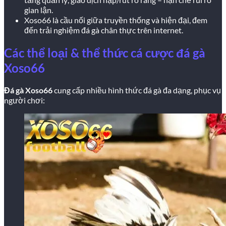
gian lận.
Xoso66 là cầu nối giữa truyền thống và hiện đại, đem
đến trải nghiệm đá gà chân thực trên internet.
Các thể loại & thể thức cá cược đá gà
Xoso66
Đá gà Xoso66
cung cấp nhiều hình thức đá gà đa dạng, phục vụ
người chơi: