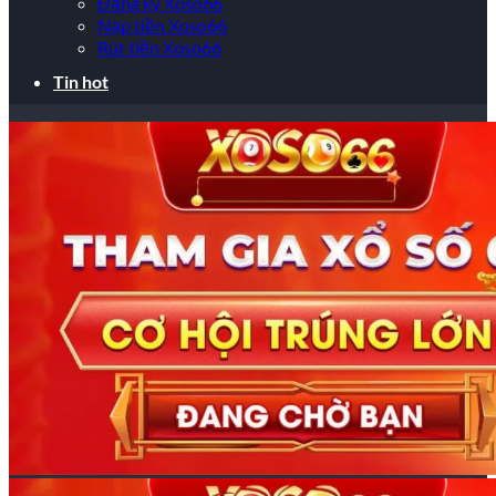
Đăng ký Xoso66
Nạp tiền Xoso66
Rút tiền Xoso66
Tin hot