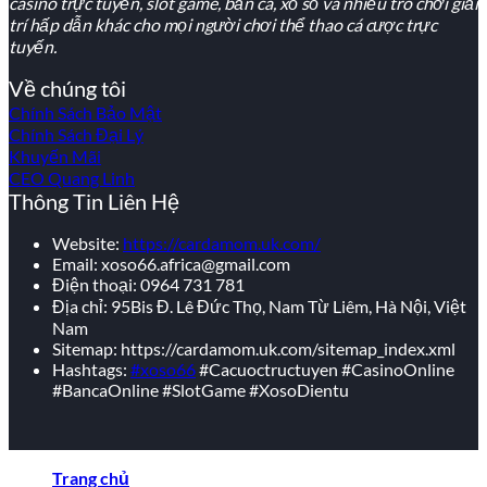
casino trực tuyến, slot game, bắn cá, xổ số và nhiều trò chơi giải
trí hấp dẫn khác cho mọi người chơi thể thao cá cược trực
tuyến.
Về chúng tôi
Chính Sách Bảo Mật
Chính Sách Đại Lý
Khuyến Mãi
CEO Quang Linh
Thông Tin Liên Hệ
Tường lửa bảo vệ thông tin an toàn
Website:
https://cardamom.uk.com/
Email:
xoso66.africa@gmail.com
Bước 2: Nạp tiền Xoso66 – Sẵn sàng chinh
Điện thoại: 0964 731 781
phục con số
Địa chỉ: 95Bis Đ. Lê Đức Thọ, Nam Từ Liêm, Hà Nội, Việt
Nam
* Bấm vào tài khoản và chọn mục “Nạp Tiền”.
Sitemap: https://cardamom.uk.com/sitemap_index.xml
* Chọn phương thức nạp tiền phù hợp: Chuyển khoản
Hashtags:
#xoso66
#Cacuoctructuyen #CasinoOnline
ngân hàng, Quét mã QR, Ví điện tử (Momo, ZaloPay…).
#BancaOnline #SlotGame #XosoDientu
* Nhập số tiền muốn nạp và làm theo hướng dẫn. Tiền sẽ
được cập nhật vào tài khoản sau 1-3 phút.
Bước 3: Rút tiền Xoso66 – Tận hưởng thành
Trang chủ