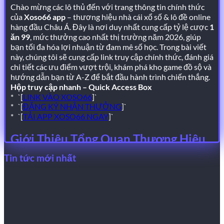
Chào mừng các lô thủ đến với trang thông tin chính thức
của
Xoso66 app
– thương hiệu nhà cái xổ số & lô đề online
hàng đầu Châu Á. Đây là nơi duy nhất cung cấp tỷ lệ cược
1
ăn 99
, mức thưởng cao nhất thị trường năm 2026, giúp
bạn tối đa hóa lợi nhuận từ đam mê số học. Trong bài viết
này, chúng tôi sẽ cung cấp link truy cập chính thức, đánh giá
chi tiết các ưu điểm vượt trội, khám phá kho game đồ sộ và
hướng dẫn bạn từ A-Z để bắt đầu hành trình chiến thắng.
Hộp truy cập nhanh – Quick Access Box
* `[
LINK VÀO XOSO66
]`
* `[
ĐĂNG KÝ NHẬN THƯỞNG
]`
* `[
TẢI APP XOSO66 NGAY
]`
Giới Thiệu Tổng Quan Thương Hiệu
Nhà Cái Uy Tín Xoso66
Tin tức mới nhất
Xoso66 là gì?
Xoso66
là nền tảng giải trí cá cược trực tuyến, chuyên sâu
về các sản phẩm xổ số, lô đề online và các mini game đổi
thưởng hấp dẫn, hoạt động hợp pháp tại Châu Á. Với định