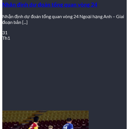
| — | — |
Nhận định dự đoán tổng quan vòng 24
| **
Giấy phép hoạt động
** | PAGCOR (Philippines), Isle of
Man, Cagayan |
Nhận định dự đoán tổng quan vòng 24 Ngoại hạng Anh – Giai
| **
Năm thành lập
** | 2017 |
đoạn bản [...]
| **
Trụ sở chính
** | Philippines |
| **
Sản phẩm chủ lực
** | Xổ số 3 miền, Lô đề online, Mini
31
Games, Nổ hũ |
Th1
| **
Website chính thức
** | `
cardamom.uk.com
` |
| **
Công nghệ bảo mật
** | Blockchain, Mã hóa SSL 128-bit |
5 Lý Do Khiến Hàng Triệu Lô Thủ Tin
Tưởng Lựa Chọn Xoso66
Tỷ lệ thưởng 1 ăn 99 – Cao nhất thị trường, tối
đa hóa lợi nhuận
Trong khi các nhà cái khác chỉ dừng lại ở mức 1 ăn 70 hoặc
1 ăn 80, Xoso66 xóc đĩa phá vỡ mọi giới hạn với tỷ lệ
thưởng độc quyền **1 ăn 99**. Điều này có nghĩa là với
cùng một số vốn, lợi nhuận bạn nhận được tại Xoso66 cao
hơn từ 20-30%. Đây chính là yếu tố then chốt giúp người