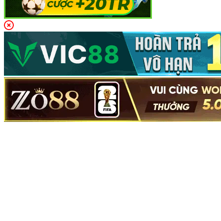
Đội Ngũ Hỗ Trợ Khách Hàng
Xoso66
Chuyên Nghiệp Đem
Giải Đáp Thắc Mắc Thường Gặp
(FAQ) Về Nhà Cái Xoso66
Xoso66 có lừa đảo không?
Không.
Xoso66 có uy tín không? >> Xoso66
hoạt động
hợp pháp dưới sự giám sát của **
PAGCOR
** và sử dụng