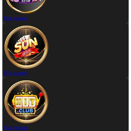
Đặt haywin
Đặt sunwin
Đặt hitclub