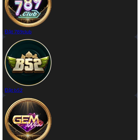
Đặt 789club
Đặt b52