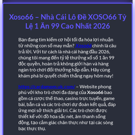
Xoso66 – Nhà Cái Lô Đề XOSO66 Tỷ
Lệ 1 Ăn 99 Cao Nhất 2026
Bạn đang tìm kiếm cơ hội tối đa hóa lợi nhuận
từ những con số may mắn?
Xoso66
chính là câu
trả lời. Với tư cách là nhà cái hàng đầu 2026,
chúng tôi mang đến tỷ lệ thưởng xổ số 1 ăn 99
độc quyền, hoàn trả không giới hạn và hàng
ngàn trò chơi đổi thưởng hấp dẫn. Hãy cùng
khám phá bí quyết chiến thắng ngay hôm nay!
https://cardamom.uk.com/
– Website phong
phú với kho trò chơi đa dạng của
Xoso66
bao
gồm cá cược thể thao, casino trực tuyến, game
bài, bắn cá và các trò chơi dự đoán kết quả, đáp
ứng mọi sở thích giải trí. Các trò chơi được
thiết kế với đồ họa sắc nét, âm thanh sống
động, tạo cảm giác chân thực như tại các sòng
bạc thực thụ.