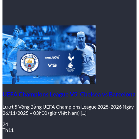
An toàn tuyệt đối với giấy phép quốc tế
PAGCOR
Xoso66
hoạt động hợp pháp dưới sự giám sát nghiêm ngặt
của **
PAGCOR
** (Tổ chức Giải trí và Trò chơi Philippines) –
một trong những cơ quan quản lý cờ bạc uy tín nhất thế
giới. Giấy phép này là bảo chứng vững chắc cho sự công
bằng, minh bạch và cam kết bảo vệ mọi quyền lợi của
người chơi.
Hoàn trả khủng lên đến 2% không giới hạn –
Chơi là có lời
UEFA Champions League V5: Chelsea vs Barcelona
Đây là phúc lợi độc quyền chỉ có tại
Xoso66
. Bất kể thắng
hay thua, tất cả thành viên đều được hưởng chính sách
Lượt 5 Vòng Bảng UEFA Champions League 2025-2026 Ngày
**
hoàn trả lên đến 2%
** trên tổng doanh thu cược mỗi
26/11/2025 – 03h00 (giờ Việt Nam) [...]
ngày. Đây là nguồn vốn hỗ trợ lâu dài, giúp bạn tự tin hơn
trong mỗi lần đặt cược và đảm bảo rằng “chơi là có lời”.
24
Th11