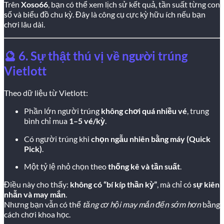
Trên
Xoso66
, bạn có thể xem lịch sử kết quả, tần suất từng con
số và biểu đồ chu kỳ. Đây là công cụ cực kỳ hữu ích nếu bạn
chơi lâu dài.
🔮 6. Sự thật thú vị về người trúng
Vietlott
Theo dữ liệu từ Vietlott:
Phần lớn người trúng
không chơi quá nhiều vé
, trung
bình chỉ mua
1–5 vé/kỳ
.
Có người trúng khi
chọn ngẫu nhiên bằng máy (Quick
Pick)
.
Một tỷ lệ nhỏ chọn theo
thống kê và tần suất
.
Điều này cho thấy:
không có “bí kíp thần kỳ”
, mà chỉ có
sự kiên
nhẫn và may mắn
.
Nhưng bạn vẫn có thể
tăng cơ hội may mắn đến sớm hơn
bằng
cách chơi khoa học.