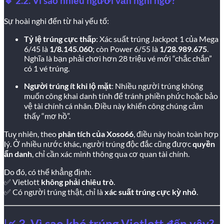
🔹 2.2. Vì sao nhiều người vẫn nghi ngờ?
Sự hoài nghi đến từ hai yếu tố:
Tỷ lệ trúng cực thấp
: Xác suất trúng Jackpot 1 của Mega
6/45 là
1/8.145.060
; còn Power 6/55 là
1/28.989.675
.
Nghĩa là bạn phải chơi hơn 28 triệu vé mới “chắc chắn”
có 1 vé trúng.
Người trúng ít khi lộ mặt
: Nhiều người trúng không
muốn công khai danh tính để tránh phiền phức hoặc bảo
vệ tài chính cá nhân. Điều này khiến công chúng cảm
thấy “mơ hồ”.
Tuy nhiên, theo
phân tích của Xoso66
, điều này hoàn toàn hợp
lý. Ở nhiều nước khác, người trúng độc đắc cũng được
quyền
ẩn danh
, chỉ cần xác minh thông qua cơ quan tài chính.
Do đó, có thể khẳng định:
✅ Vietlott
không phải chiêu trò
.
✅ Có người trúng thật, chỉ là
xác suất trúng cực kỳ nhỏ
.
📈 3. Vì sao khó trúng Vietlott đến vậy?