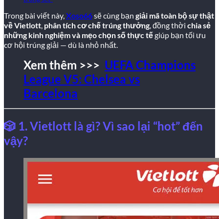
Trong bài viết này,
Xoso66
sẽ cùng bạn
giải mã toàn bộ sự thật
về Vietlott
,
phân tích cơ chế trúng thưởng
, đồng thời
chia sẻ
những kinh nghiệm và mẹo chọn số thực tế
giúp bạn tối ưu
cơ hội trúng giải — dù là nhỏ nhất.
Xem thêm >>>
UEFA Champions
League V5: Chelsea vs
Barcelona
🎲 1. Vietlott là gì? Vì sao lại “hot” đến
vậy?