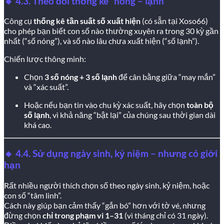
🔸 4.3. Theo dõi thống kê “nóng – lạnh”
Công cụ
thống kê tần suất số xuất hiện
(có sẵn tại Xoso66)
cho phép bạn biết con số nào thường xuyên ra trong 30 kỳ gần
nhất (“số nóng”), và số nào lâu chưa xuất hiện (“số lạnh”).
Chiến lược thông minh:
Chọn
3 số nóng + 3 số lạnh
để cân bằng giữa “may mắn”
và “xác suất”.
Hoặc nếu bạn tin vào chu kỳ xác suất, hãy chọn
toàn bộ
số lạnh
, vì khả năng “bật lại” của chúng sau thời gian dài
khá cao.
🔸 4.4. Sử dụng ngày sinh, kỷ niệm – nhưng có giới
hạn
Rất nhiều người thích chọn số theo ngày sinh, kỷ niệm, hoặc
con số “tâm linh”.
Cách này giúp bạn cảm thấy “gắn bó” hơn với tờ vé, nhưng
đừng chọn
chỉ trong phạm vi 1–31
(vì tháng chỉ có 31 ngày).