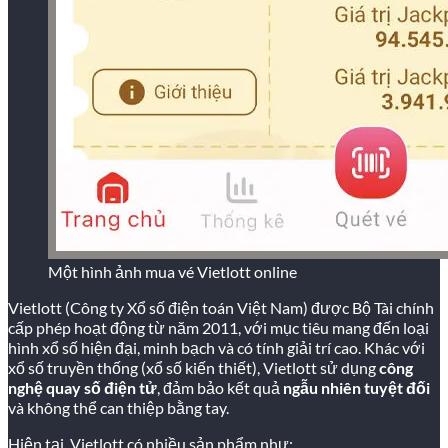
Một hình ảnh mua vé Vietlott online
Vietlott (Công ty Xổ số điện toán Việt Nam) được Bộ Tài chính
cấp phép hoạt động từ năm 2011, với mục tiêu mang đến loại
hình xổ số hiện đại, minh bạch và có tính giải trí cao. Khác với
xổ số truyền thống (xổ số kiến thiết), Vietlott sử dụng
công
nghệ quay số điện tử
, đảm bảo kết quả
ngẫu nhiên tuyệt đối
và không thể can thiệp bằng tay.
Hiện tại, Vietlott có nhiều sản phẩm như: