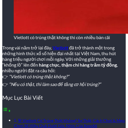
Vietlott có trúng thật không thì còn nhiều bàn cãi
Trong vài năm trở lại đây,
Vietlott
đã trở thành một trong
những hình thức xổ số hiện đại nhất tại Việt Nam, thu hút
hàng triệu người chơi mỗi ngày. Với những giải thưởng
“khổng lồ” lên đến
hàng chục, thậm chí hàng trăm tỷ đồng
,
nhiều người đặt ra câu hỏi:
👉
“Vietlott có trúng thật không?”
👉
“Nếu có thật, thì làm sao để tăng cơ hội trúng?”
Mục Lục Bài Viết
🎯 Vietlott Có Trúng Thật Không? Sự Thật, Cách Chơi & Mẹo
Chọn Số Hiệu Quả Dưới Góc Nhìn Của Xoso66