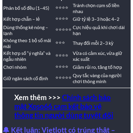
Tránh chọn cụm số liền
⭐⭐⭐⭐
Phân bố số đều (1–45)
nhau
⭐⭐⭐⭐
Kết hợp chẵn – lẻ
Giữ tỷ lệ 3–3 hoặc 4–2
Dùng thống kê nóng –
Cực hiệu quả khi chơi dài
⭐⭐⭐⭐⭐
lạnh
hạn
Không theo 1 bộ số mãi
⭐⭐⭐
Thay đổi mỗi 2–3 kỳ
mãi
Kết hợp số “ý nghĩa” và
Vừa có cảm xúc, vừa giữ
⭐⭐⭐⭐
ngẫu nhiên
xác suất
⭐⭐⭐⭐
Chơi nhóm
Giảm rủi ro, tăng tổ hợp
Quy tắc vàng của người
⭐⭐⭐⭐⭐
Giữ ngân sách cố định
chơi thông minh
Xem thêm >>>
Chính sách bảo
mật Xoso66 cam kết bảo vệ
thông tin người dùng tuyệt đối
🔔 Kết luận: Vietlott có trúng thật –