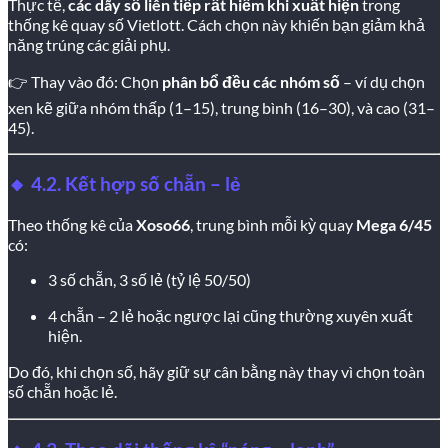
Thực tế,
các dãy số liên tiếp rất hiếm khi xuất hiện
trong
thống kê quay số Vietlott. Cách chọn này khiến bạn giảm khả
năng trúng các giải phụ.
👉 Thay vào đó: Chọn
phân bổ đều các nhóm số
– ví dụ chọn
xen kẽ giữa nhóm thấp (1–15), trung bình (16–30), và cao (31–
45).
🔸 4.2. Kết hợp số chẵn – lẻ
Theo thống kê của
Xoso66
, trung bình mỗi kỳ quay
Mega 6/45
có:
3 số chẵn, 3 số lẻ (tỷ lệ 50/50)
4 chẵn – 2 lẻ hoặc ngược lại cũng thường xuyên xuất
hiện.
Do đó, khi chọn số, hãy giữ sự cân bằng này thay vì chọn toàn
số chẵn hoặc lẻ.