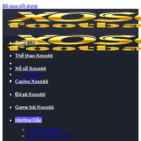
Bỏ qua nội dung
Trang chủ
Thể thao Xoso66
Xổ số Xoso66
Đăng ký
Đăng nhập
Casino Xoso66
Đá gà Xoso66
Game bài Xoso66
Hướng Dẫn
Tải app Xoso66
Đăng nhập Xoso66