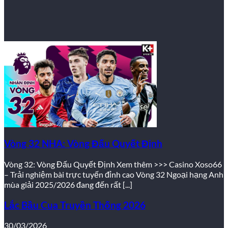
Vòng 32 NHA: Vòng Đấu Quyết Định
Vòng 32: Vòng Đấu Quyết Định Xem thêm >>> Casino Xoso66
– Trải nghiệm bài trực tuyến đỉnh cao Vòng 32 Ngoại hạng Anh
mùa giải 2025/2026 đang đến rất [...]
Lắc Bầu Cua Truyền Thống 2026
30/03/2026